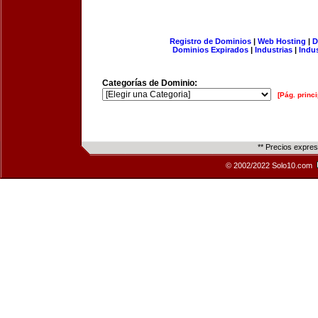
Registro de Dominios
|
Web Hosting
|
D
Dominios Expirados
|
Industrias
|
Indu
Categorías de Dominio:
[Pág. princi
** Precios expre
© 2002/2022 Solo10.com